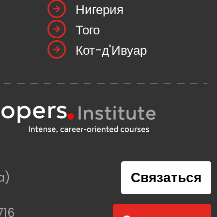
Нигерия
Того
Кот-д'Ивуар
Связаться
a)
716