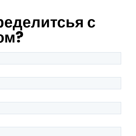
ределитсья с
ом?