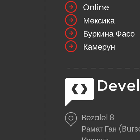
Online
Мексика
Буркина Фасо
Камерун
Bezalel 8
Рамат Ган (Burs