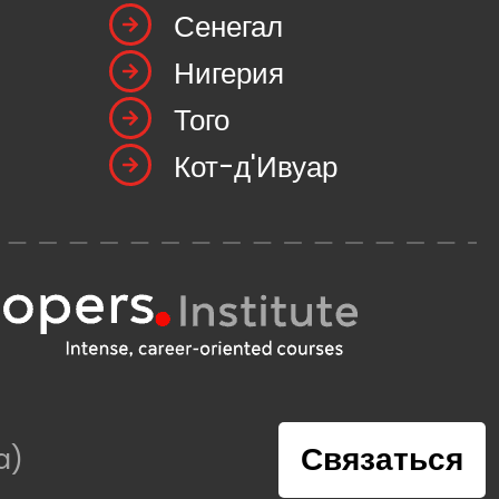
Сенегал
Нигерия
Того
Кот-д'Ивуар
Связаться
a)