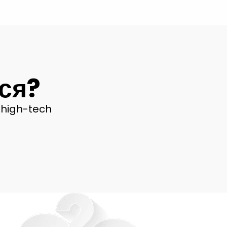
ся?
е high-tech