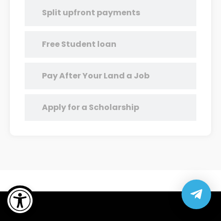
Split upfront payments
Free Student loan
Pay After Your Land a Job
Apply for a Scholarship
Open toolbar
GET THE DETAILS